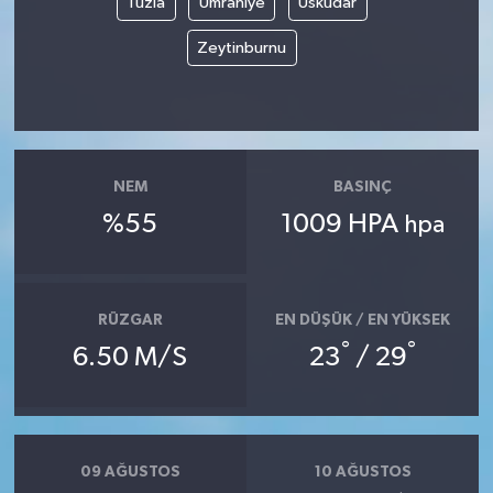
Tuzla
Ümraniye
Üsküdar
Zeytinburnu
NEM
BASINÇ
%55
1009 HPA
hpa
RÜZGAR
EN DÜŞÜK / EN YÜKSEK
°
°
6.50 M/S
23
/ 29
09 AĞUSTOS
10 AĞUSTOS