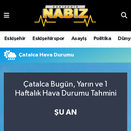
Asayiş
Eskişehir Hava Durumu
Çevre
Eskişehir Trafik Yoğunluk Haritası
Eskişehir
Eskişehirspor
Asayiş
Politika
Düny
Dünya
TFF 3.Lig 4.Grup Puan Durumu ve Fikstür
Çatalca Hava Durumu
Eğitim
Tüm Manşetler
Ekonomi
Son Dakika Haberleri
Çatalca Bugün, Yarın ve 1
Haftalık Hava Durumu Tahmini
Eskişehir
Haber Arşivi
ŞU AN
Eskişehirspor
Genel