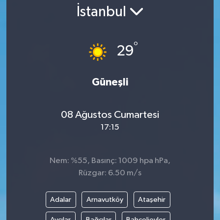
İstanbul
Gündem
Kültür Sanat
°
29
Magazin
Güneşli
Politika
08 Ağustos Cumartesi
Sağlık
17:15
Spor
Nem: %55, Basınç: 1009 hpa hPa,
Teknoloji
Rüzgar: 6.50 m/s
Yaşam
Adalar
Arnavutköy
Ataşehir
Yurttan
Avcılar
Bağcılar
Bahçelievler