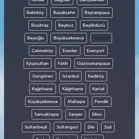
Bakırköy
Başakşehir
Bayrampaşa
Beşiktaş
Beykoz
Beylikdüzü
Beyoğlu
Büyükçekmece
Çatalca
Çekmeköy
Esenler
Esenyurt
Eyüpsultan
Fatih
Gaziosmanpaşa
Güngören
Istanbul
Kadıköy
Kağıthane
Kâğıthane
Kartal
Küçükçekmece
Maltepe
Pendik
Sancaktepe
Sarıyer
Silivri
Sultanbeyli
Sultangazi
Şile
Şişli