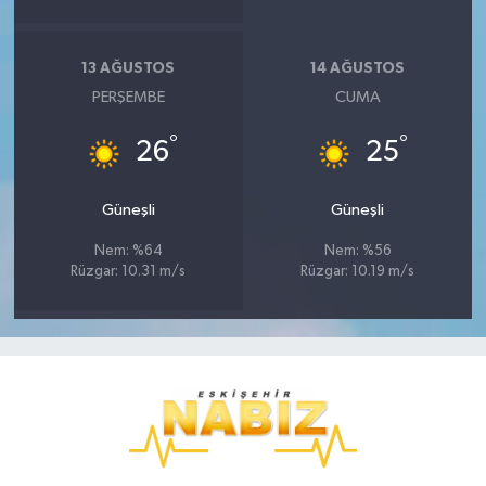
13 AĞUSTOS
14 AĞUSTOS
PERŞEMBE
CUMA
°
°
26
25
Güneşli
Güneşli
Nem: %64
Nem: %56
Rüzgar: 10.31 m/s
Rüzgar: 10.19 m/s