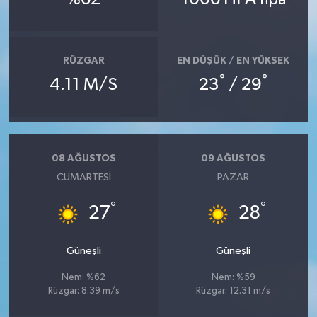
hpa
RÜZGAR
EN DÜŞÜK / EN YÜKSEK
°
°
4.11 M/S
23
/ 29
08 AĞUSTOS
09 AĞUSTOS
CUMARTESI
PAZAR
°
°
27
28
Güneşli
Güneşli
Nem: %62
Nem: %59
Rüzgar: 8.39 m/s
Rüzgar: 12.31 m/s