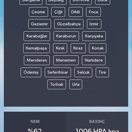
Çeşme
Çiğli
Dikili
Foça
Gaziemir
Güzelbahçe
İzmir
Karabağlar
Karaburun
Karşıyaka
Kemalpaşa
Kınık
Kiraz
Konak
Menderes
Menemen
Narlıdere
Ödemiş
Seferihisar
Selçuk
Tire
Torbalı
Urla
NEM
BASINÇ
%62
1006 HPA