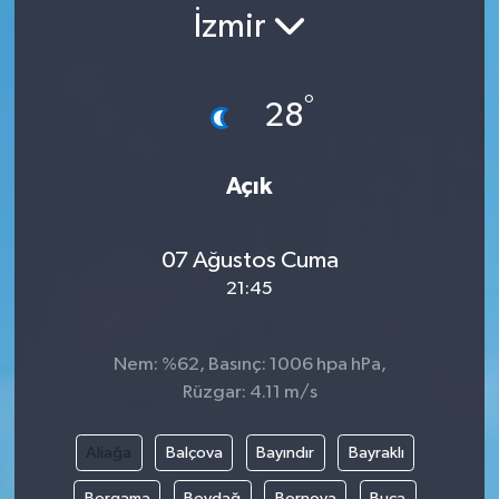
İzmir
Gündem
Kültür Sanat
°
28
Magazin
Açık
Politika
07 Ağustos Cuma
Sağlık
21:45
Spor
Nem: %62, Basınç: 1006 hpa hPa,
Teknoloji
Rüzgar: 4.11 m/s
Yaşam
Aliağa
Balçova
Bayındır
Bayraklı
Yurttan
Bergama
Beydağ
Bornova
Buca