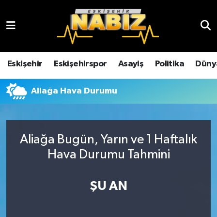
Asayiş
Eskişehir Hava Durumu
Çevre
Eskişehir Trafik Yoğunluk Haritası
Eskişehir
Eskişehirspor
Asayiş
Politika
Düny
Dünya
TFF 3.Lig 4.Grup Puan Durumu ve Fikstür
Aliağa Hava Durumu
Eğitim
Tüm Manşetler
Ekonomi
Son Dakika Haberleri
Aliağa Bugün, Yarın ve 1 Haftalık
Hava Durumu Tahmini
Eskişehir
Haber Arşivi
ŞU AN
Eskişehirspor
Genel