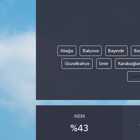
Gündem
Kültür Sanat
Magazin
Aliağa
Balçova
Bayındır
Bay
Politika
Güzelbahçe
İzmir
Karabağla
Sağlık
Narl
Spor
Teknoloji
NEM
Yaşam
%43
Yurttan