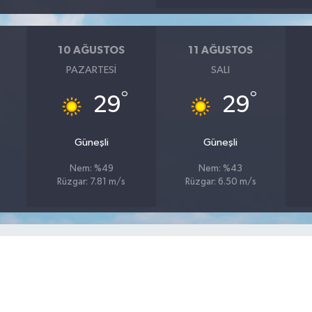
10 AĞUSTOS
11 AĞUSTOS
PAZARTESI
SALI
°
°
29
29
Güneşli
Güneşli
Nem: %49
Nem: %43
Rüzgar: 7.81 m/s
Rüzgar: 6.50 m/s