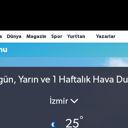
a
Dünya
Magazin
Spor
Yurttan
Yazarlar
mu
gün, Yarın ve 1 Haftalık Hava D
İzmir
°
25