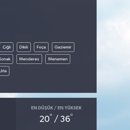
Çiğli
Dikili
Foça
Gaziemir
Konak
Menderes
Menemen
Urla
EN DÜŞÜK / EN YÜKSEK
°
°
20
/ 36