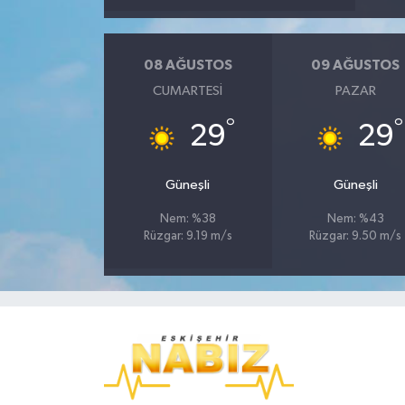
08 AĞUSTOS
09 AĞUSTOS
CUMARTESI
PAZAR
°
°
29
29
Güneşli
Güneşli
Nem: %38
Nem: %43
Rüzgar: 9.19 m/s
Rüzgar: 9.50 m/s