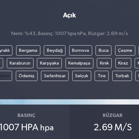
Açık
Nem: %43, Basınç: 1007 hpa hPa, Rüzgar: 2.69 m/s
raklı
Bergama
Beydağ
Bornova
Buca
Çeşme
r
Karaburun
Karşıyaka
Kemalpaşa
Kınık
Kiraz
ıdere
Ödemiş
Seferihisar
Selçuk
Tire
Torbalı
BASINÇ
RÜZGAR
1007 HPA
2.69 M/S
hpa