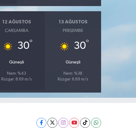
12 AĞUSTOS
13 AĞUSTOS
ÇARŞAMBA
PERŞEMBE
°
°
30
30
Güneşli
Güneşli
Nem: %43
Nem: %38
Rüzgar: 8.69 m/s
Rüzgar: 6.69 m/s