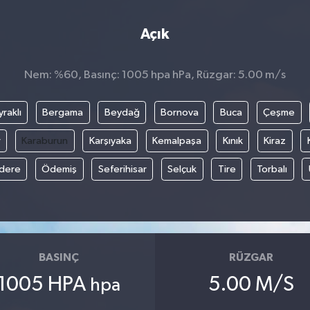
Açık
Nem: %60, Basınç: 1005 hpa hPa, Rüzgar: 5.00 m/s
raklı
Bergama
Beydağ
Bornova
Buca
Çeşme
r
Karaburun
Karşıyaka
Kemalpaşa
Kınık
Kiraz
ıdere
Ödemiş
Seferihisar
Selçuk
Tire
Torbalı
BASINÇ
RÜZGAR
1005 HPA
5.00 M/S
hpa