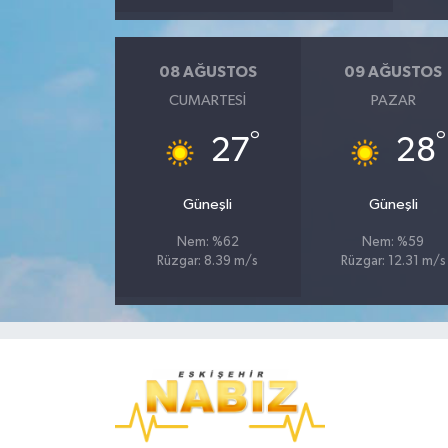
08 AĞUSTOS
09 AĞUSTOS
CUMARTESI
PAZAR
°
°
27
28
Güneşli
Güneşli
Nem: %62
Nem: %59
Rüzgar: 8.39 m/s
Rüzgar: 12.31 m/s