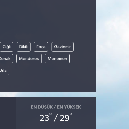
Çiğli
Dikili
Foça
Gaziemir
Konak
Menderes
Menemen
Urla
EN DÜŞÜK / EN YÜKSEK
°
°
23
/ 29