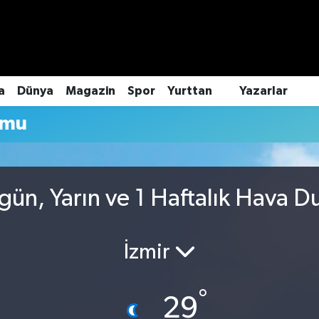
a
Dünya
Magazin
Spor
Yurttan
Yazarlar
umu
ün, Yarın ve 1 Haftalık Hava 
İzmir
°
29