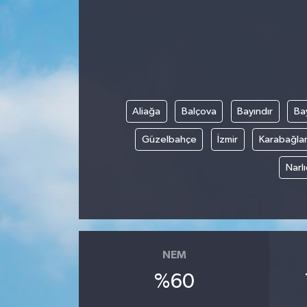
Gündem
Kültür Sanat
Magazin
Aliağa
Balçova
Bayındır
Bay
Politika
Güzelbahçe
İzmir
Karabağla
Sağlık
Narl
Spor
Teknoloji
NEM
Yaşam
%60
Yurttan