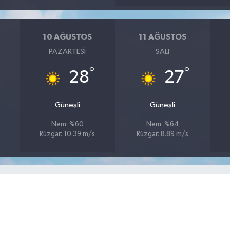
10 AĞUSTOS
11 AĞUSTOS
PAZARTESI
SALI
°
°
28
27
Güneşli
Güneşli
Nem: %60
Nem: %64
Rüzgar: 10.39 m/s
Rüzgar: 8.89 m/s