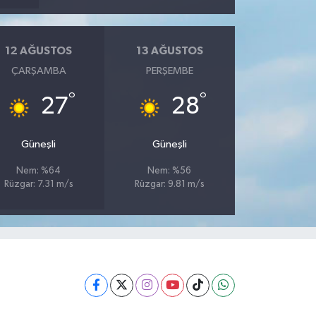
12 AĞUSTOS
13 AĞUSTOS
ÇARŞAMBA
PERŞEMBE
°
°
27
28
Güneşli
Güneşli
Nem: %64
Nem: %56
Rüzgar: 7.31 m/s
Rüzgar: 9.81 m/s