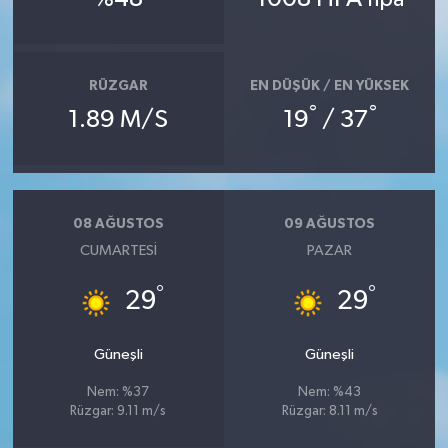
hpa
RÜZGAR
EN DÜŞÜK / EN YÜKSEK
°
°
1.89 M/S
19
/ 37
08 AĞUSTOS
09 AĞUSTOS
CUMARTESI
PAZAR
°
°
29
29
Güneşli
Güneşli
Nem: %37
Nem: %43
Rüzgar: 9.11 m/s
Rüzgar: 8.11 m/s