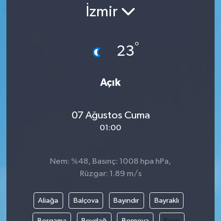
İzmir
Gündem
Kültür Sanat
°
23
Magazin
Açık
Politika
07 Ağustos Cuma
Sağlık
01:00
Spor
Nem: %48, Basınç: 1008 hpa hPa,
Teknoloji
Rüzgar: 1.89 m/s
Yaşam
Aliağa
Balçova
Bayındır
Bayraklı
Yurttan
Bergama
Beydağ
Bornova
Buca