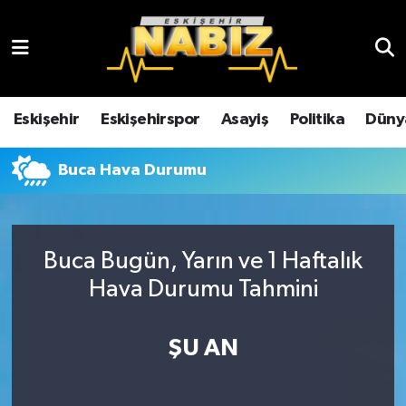
Asayiş
Eskişehir Hava Durumu
Çevre
Eskişehir Trafik Yoğunluk Haritası
Eskişehir
Eskişehirspor
Asayiş
Politika
Düny
Dünya
TFF 3.Lig 4.Grup Puan Durumu ve Fikstür
Buca Hava Durumu
Eğitim
Tüm Manşetler
Ekonomi
Son Dakika Haberleri
Buca Bugün, Yarın ve 1 Haftalık
Hava Durumu Tahmini
Eskişehir
Haber Arşivi
ŞU AN
Eskişehirspor
Genel