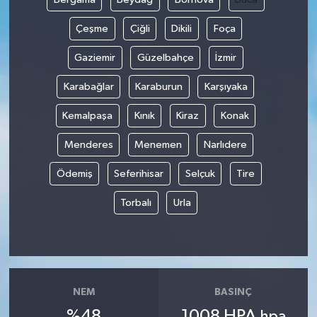
Çeşme
Çiğli
Dikili
Foça
Gaziemir
Güzelbahçe
İzmir
Karabağlar
Karaburun
Karşıyaka
Kemalpaşa
Kınık
Kiraz
Konak
Menderes
Menemen
Narlıdere
Ödemiş
Seferihisar
Selçuk
Tire
Torbalı
Urla
NEM
BASINÇ
%48
1008 HPA