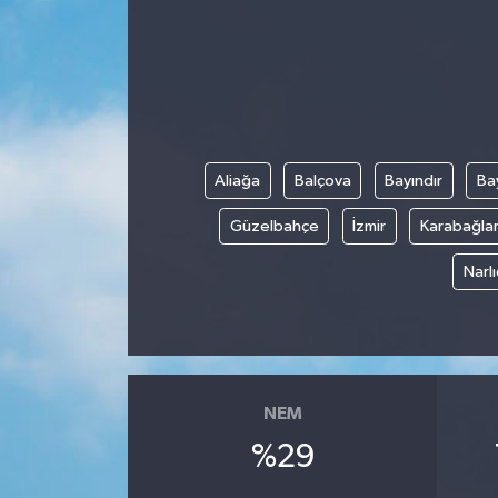
Gündem
Kültür Sanat
Magazin
Aliağa
Balçova
Bayındır
Bay
Politika
Güzelbahçe
İzmir
Karabağla
Sağlık
Narl
Spor
Teknoloji
NEM
Yaşam
%29
Yurttan