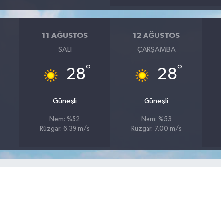
11 AĞUSTOS
12 AĞUSTOS
SALI
ÇARŞAMBA
°
°
28
28
Güneşli
Güneşli
Nem: %52
Nem: %53
Rüzgar: 6.39 m/s
Rüzgar: 7.00 m/s