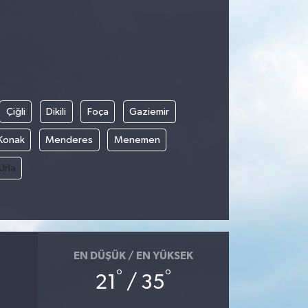
Çiğli
Dikili
Foça
Gaziemir
Konak
Menderes
Menemen
Urla
EN DÜŞÜK / EN YÜKSEK
°
°
21
/ 35