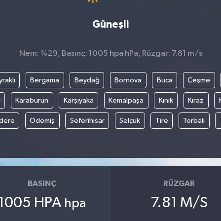
Güneşli
Nem: %29, Basınç: 1005 hpa hPa, Rüzgar: 7.81 m/s
raklı
Bergama
Beydağ
Bornova
Buca
Çeşme
r
Karaburun
Karşıyaka
Kemalpaşa
Kınık
Kiraz
ıdere
Ödemiş
Seferihisar
Selçuk
Tire
Torbalı
BASINÇ
RÜZGAR
1005 HPA
7.81 M/S
hpa