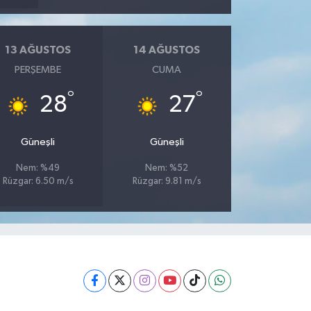
13 AĞUSTOS
14 AĞUSTOS
PERŞEMBE
CUMA
°
°
28
27
Güneşli
Güneşli
Nem: %49
Nem: %52
Rüzgar: 6.50 m/s
Rüzgar: 9.81 m/s