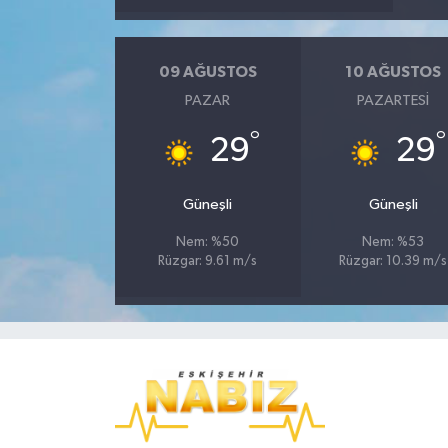
09 AĞUSTOS
10 AĞUSTOS
PAZAR
PAZARTESI
°
°
29
29
Güneşli
Güneşli
Nem: %50
Nem: %53
Rüzgar: 9.61 m/s
Rüzgar: 10.39 m/s