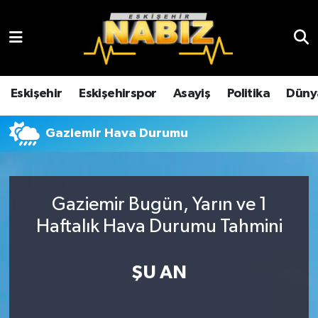
Asayiş
Eskişehir Hava Durumu
Çevre
Eskişehir Trafik Yoğunluk Haritası
Eskişehir
Eskişehirspor
Asayiş
Politika
Düny
Dünya
TFF 3.Lig 4.Grup Puan Durumu ve Fikstür
Gaziemir Hava Durumu
Eğitim
Tüm Manşetler
Ekonomi
Son Dakika Haberleri
Gaziemir Bugün, Yarın ve 1
Haftalık Hava Durumu Tahmini
Eskişehir
Haber Arşivi
ŞU AN
Eskişehirspor
Genel