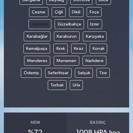
Çeşme
Çiğli
Dikili
Foça
Gaziemir
Güzelbahçe
İzmir
Karabağlar
Karaburun
Karşıyaka
Kemalpaşa
Kınık
Kiraz
Konak
Menderes
Menemen
Narlıdere
Ödemiş
Seferihisar
Selçuk
Tire
Torbalı
Urla
NEM
BASINÇ
%72
1008 HPA