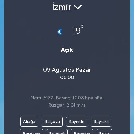
İzmir
Gündem
Kültür Sanat
°
19
Magazin
Açık
Politika
09 Ağustos Pazar
Sağlık
06:00
Spor
Nem: %72, Basınç: 1008 hpa hPa,
Teknoloji
Rüzgar: 2.61 m/s
Yaşam
Aliağa
Balçova
Bayındır
Bayraklı
Yurttan
Bergama
Beydağ
Bornova
Buca