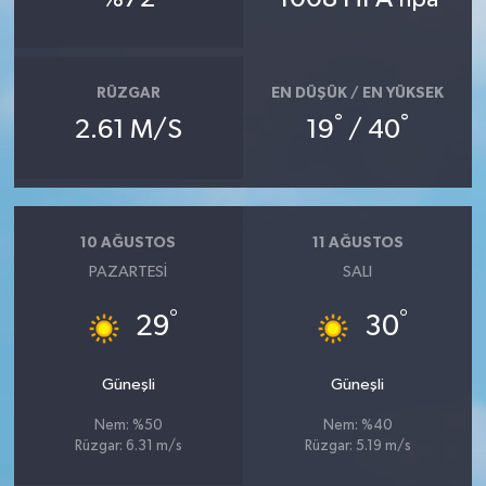
hpa
RÜZGAR
EN DÜŞÜK / EN YÜKSEK
°
°
2.61 M/S
19
/ 40
10 AĞUSTOS
11 AĞUSTOS
PAZARTESI
SALI
°
°
29
30
Güneşli
Güneşli
Nem: %50
Nem: %40
Rüzgar: 6.31 m/s
Rüzgar: 5.19 m/s