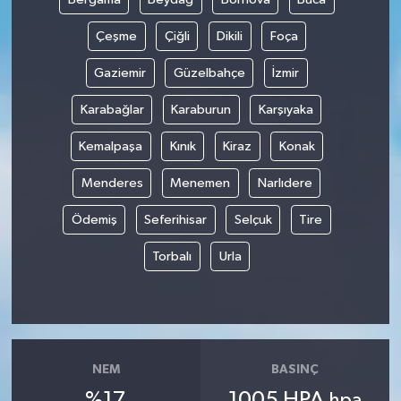
Çeşme
Çiğli
Dikili
Foça
Gaziemir
Güzelbahçe
İzmir
Karabağlar
Karaburun
Karşıyaka
Kemalpaşa
Kınık
Kiraz
Konak
Menderes
Menemen
Narlıdere
Ödemiş
Seferihisar
Selçuk
Tire
Torbalı
Urla
NEM
BASINÇ
%17
1005 HPA