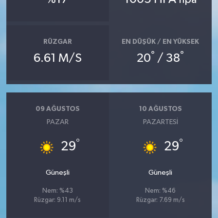
hpa
RÜZGAR
EN DÜŞÜK / EN YÜKSEK
°
°
6.61 M/S
20
/ 38
09 AĞUSTOS
10 AĞUSTOS
PAZAR
PAZARTESI
°
°
29
29
Güneşli
Güneşli
Nem: %43
Nem: %46
Rüzgar: 9.11 m/s
Rüzgar: 7.69 m/s