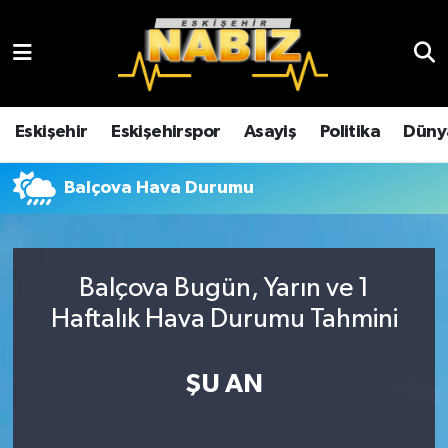
Asayiş
Eskişehir Hava Durumu
Çevre
Eskişehir Trafik Yoğunluk Haritası
Eskişehir
Eskişehirspor
Asayiş
Politika
Düny
Dünya
TFF 3.Lig 4.Grup Puan Durumu ve Fikstür
Balçova Hava Durumu
Eğitim
Tüm Manşetler
Ekonomi
Son Dakika Haberleri
Balçova Bugün, Yarın ve 1
Haftalık Hava Durumu Tahmini
Eskişehir
Haber Arşivi
ŞU AN
Eskişehirspor
Genel