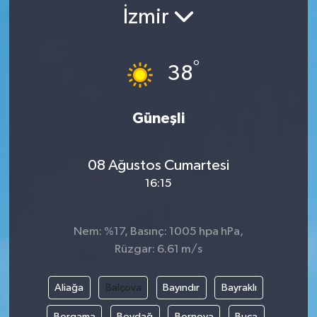
İzmir
Gündem
Kültür Sanat
°
38
Magazin
Güneşli
Politika
08 Ağustos Cumartesi
Sağlık
16:15
Spor
Nem: %17, Basınç: 1005 hpa hPa,
Teknoloji
Rüzgar: 6.61 m/s
Yaşam
Aliağa
Balçova
Bayındır
Bayraklı
Yurttan
Bergama
Beydağ
Bornova
Buca